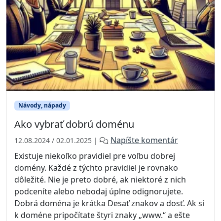
Návody, nápady
Ako vybrať dobrú doménu
o
Napíšte komentár
12.08.2024
/
02.01.2025
|
d
Existuje niekoľko pravidiel pre voľbu dobrej
a
domény. Každé z týchto pravidiel je rovnako
d
dôležité. Nie je preto dobré, ak niektoré z nich
m
podceníte alebo nebodaj úplne odignorujete.
i
n
Dobrá doména je krátka Desať znakov a dosť. Ak si
_
k doméne pripočítate štyri znaky „www.“ a ešte