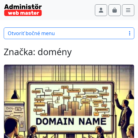
Skip to content
Account
Me
Cart
Otvoriť bočné menu
Značka:
domény