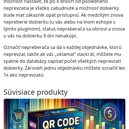
možnosť nastaviť, že po X dňoch od posledného
neprevzatia je všetko zabudnuté a možnosť dobierky
bude mať zákazník opäť prístupnú. Ak medzitým znova
nepreberie dobierku (u vás alebo na inom eshope s
týmto pluginom), status nepreberača sa obnoví a znova
u vás na dobierku X dní nenakúpi.
Označiť nepreberača sa dá v každej objednávke, ktorú
neprevzal, takže ak vás „oklamal“ viackrát, môžete mu
spätne do databázy zapísať počet všetkých neprevzatí
dobierky. Zároveň jednu objednávku môžete označiť len
1x ako neprevzatú.
Súvisiace produkty