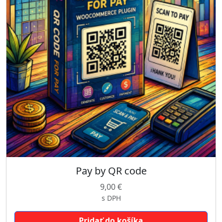
Pay by QR code
9,00
€
s DPH
Pridať do košíka