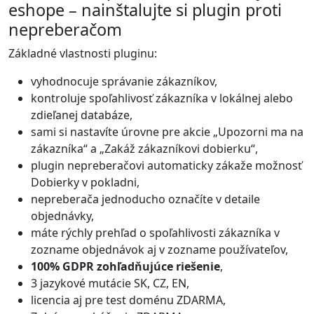
P
eshope – nainštalujte si plugin proti
n
nepreberačom
e
Základné vlastnosti pluginu:
p
r
vyhodnocuje správanie zákazníkov,
e
kontroluje spoľahlivosť zákazníka v lokálnej alebo
b
zdieľanej databáze,
e
sami si nastavíte úrovne pre akcie „Upozorni ma na
r
zákazníka“ a „Zakáž zákazníkovi dobierku“,
a
plugin nepreberačovi automaticky zákaže možnosť
č
Dobierky v pokladni,
o
nepreberača jednoducho označíte v detaile
m
objednávky,
d
máte rýchly prehľad o spoľahlivosti zákazníka v
o
zozname objednávok aj v zozname používateľov,
b
100% GDPR zohľadňujúce riešenie
,
i
3 jazykové mutácie SK, CZ, EN,
e
licencia aj pre test doménu ZDARMA,
r